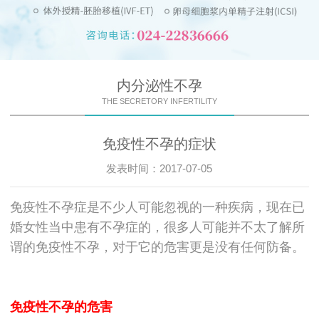
人工授精
预约挂号
内分泌性不孕
THE SECRETORY INFERTILITY
免疫性不孕的症状
发表时间：2017-07-05
免疫性不孕症是不少人可能忽视的一种疾病，现在已
婚女性当中患有不孕症的，很多人可能并不太了解所
谓的免疫性不孕，对于它的危害更是没有任何防备。
免疫性不孕的危害