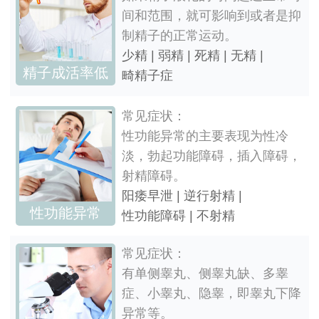
间和范围，就可影响到或者是抑
制精子的正常运动。
少精 |
弱精 |
死精 |
无精 |
精子成活率低
畸精子症
常见症状：
性功能异常的主要表现为性冷
淡，勃起功能障碍，插入障碍，
射精障碍。
阳痿早泄 |
逆行射精 |
性功能异常
性功能障碍 |
不射精
常见症状：
有单侧睾丸、侧睾丸缺、多睾
症、小睾丸、隐睾，即睾丸下降
异常等。