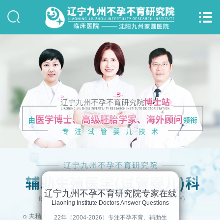


网站首页
关于我们
诊疗科室
博士团队
女性不孕
男性不育
辽宁九州不孕不育研究院专家在线
试管婴儿
Liaoning Institute Doctors Answer Questions
22年（2004-2026）专注不孕不育、辅助生